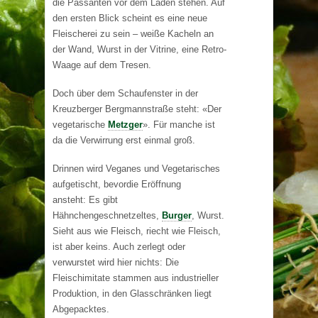
die Passanten vor dem Laden stehen. Auf
den ersten Blick scheint es eine neue
Fleischerei zu sein – weiße Kacheln an
der Wand, Wurst in der Vitrine, eine Retro-
Waage auf dem Tresen.
Doch über dem Schaufenster in der
Kreuzberger Bergmannstraße steht: «Der
vegetarische
Metzger
». Für manche ist
da die Verwirrung erst einmal groß.
Drinnen wird Veganes und Vegetarisches
aufgetischt, bevordie Eröffnung
ansteht: Es gibt
Hähnchengeschnetzeltes,
Burger
, Wurst.
Sieht aus wie Fleisch, riecht wie Fleisch,
ist aber keins. Auch zerlegt oder
verwurstet wird hier nichts: Die
Fleischimitate stammen aus industrieller
Produktion, in den Glasschränken liegt
Abgepacktes.