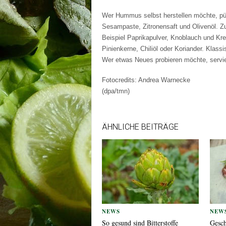
Wer Hummus selbst herstellen möchte, pür
Sesampaste, Zitronensaft und Olivenöl. 
Beispiel Paprikapulver, Knoblauch und Kr
Pinienkerne, Chiliöl oder Koriander. Klas
Wer etwas Neues probieren möchte, servie
Fotocredits: Andrea Warnecke
(dpa/tmn)
ÄHNLICHE BEITRÄGE
NEWS
NEW
So gesund sind Bitterstoffe
Gesch