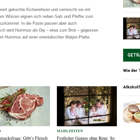
iert gekochte Kichererbsen und vermischt sie mit
Zum Würzen eignen sich neben Salz und Pfeffer zum
euzkümmel. In die Paste passen aber auch
sisch wird Hummus als Dip – etwa zum Brot – gegessen.
rt Hummus auf einer orientalischen Matjes-Platte.
GETR
Wie der 
Alkoholf
S
MAHLZEITEN
macksfrage: Gibt’s Fleisch
Festlicher Genuss ohne Reue: So