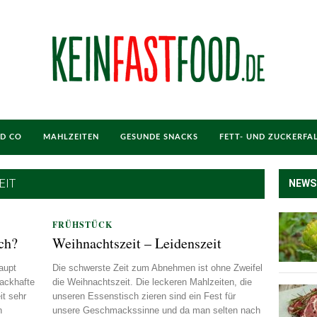
ND CO
MAHLZEITEN
GESUNDE SNACKS
FETT- UND ZUCKERFA
EIT
NEWS
FRÜHSTÜCK
ich?
Weihnachtszeit – Leidenszeit
aupt
Die schwerste Zeit zum Abnehmen ist ohne Zweifel
ackhafte
die Weihnachtszeit. Die leckeren Mahlzeiten, die
t sehr
unseren Essenstisch zieren sind ein Fest für
n
unsere Geschmackssinne und da man selten nach