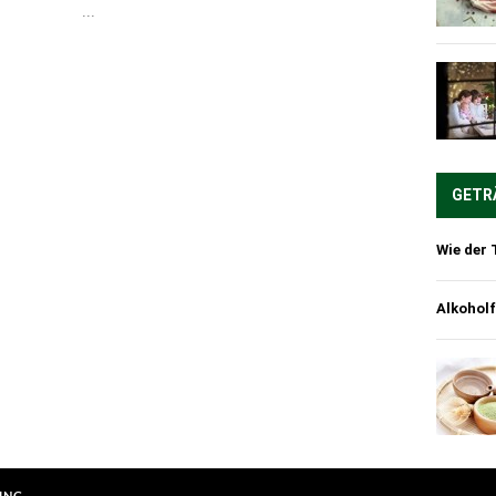
...
GETR
Wie der 
Alkoholf