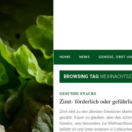
HOME
NEWS
GEMÜSE, OBST U
BROWSING TAG
WEIHNACHTSZ
GESUNDE SNACKS
Zimt- förderlich oder gefährl
Zimt wird zu den ältesten Gewürzen überh
gezählt. Kaum zu glauben, aber das schm
Gewürz, was besonders zur Weihnachtszei
beliebt ist und unter anderem in Lebkuche