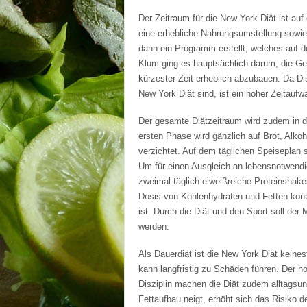
Der Zeitraum für die New York Diät ist au
eine erhebliche Nahrungsumstellung sowie 
dann ein Programm erstellt, welches auf de
Klum ging es hauptsächlich darum, die G
kürzester Zeit erheblich abzubauen. Da Di
New York Diät sind, ist ein hoher Zeitaufwa
Der gesamte Diätzeitraum wird zudem in dr
ersten Phase wird gänzlich auf Brot, Alko
verzichtet. Auf dem täglichen Speiseplan 
Um für einen Ausgleich an lebensnotwend
zweimal täglich eiweißreiche Proteinshake
Dosis von Kohlenhydraten und Fetten konti
ist. Durch die Diät und den Sport soll der
werden.
Als Dauerdiät ist die New York Diät keines
kann langfristig zu Schäden führen. Der h
Disziplin machen die Diät zudem alltagsu
Fettaufbau neigt, erhöht sich das Risiko d