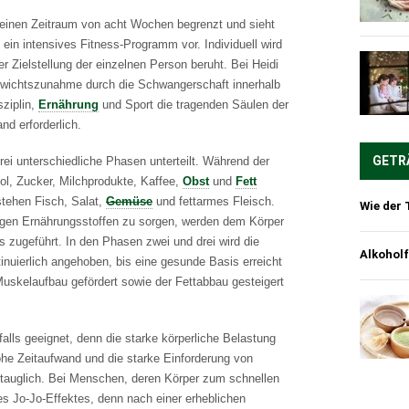
f einen Zeitraum von acht Wochen begrenzt und sieht
ein intensives Fitness-Programm vor. Individuell wird
r Zielstellung der einzelnen Person beruht. Bei Heidi
ewichtszunahme durch die Schwangerschaft innerhalb
sziplin,
Ernährung
und Sport die tragenden Säulen der
nd erforderlich.
GETR
ei unterschiedliche Phasen unterteilt. Während der
hol, Zucker, Milchprodukte, Kaffee,
Obst
und
Fett
stehen Fisch, Salat,
Gemüse
und fettarmes Fleisch.
Wie der 
igen Ernährungsstoffen zu sorgen, werden dem Körper
s zugeführt. In den Phasen zwei und drei wird die
Alkoholf
nuierlich angehoben, bis eine gesunde Basis erreicht
 Muskelaufbau gefördert sowie der Fettabbau gesteigert
falls geeignet, denn die starke körperliche Belastung
ohe Zeitaufwand und die starke Einforderung von
ntauglich. Bei Menschen, deren Körper zum schnellen
es Jo-Jo-Effektes, denn nach einer erheblichen