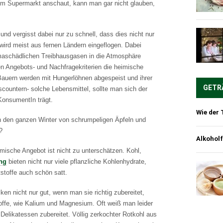
m Supermarkt anschaut, kann man gar nicht glauben,
und vergisst dabei nur zu schnell, dass dies nicht nur
wird meist aus fernen Ländern eingeflogen. Dabei
imaschädlichen Treibhausgasen in die Atmosphäre
ten Angebots- und Nachfragekriterien die heimische
Bauern werden mit Hungerlöhnen abgespeist und ihrer
GETR
scountern- solche Lebensmittel, sollte man sich der
KonsumentIn trägt.
Wie der 
h den ganzen Winter von schrumpeligen Äpfeln und
?
Alkoholf
ische Angebot ist nicht zu unterschätzen. Kohl,
ng
bieten nicht nur viele pflanzliche Kohlenhydrate,
toffe auch schön satt.
n nicht nur gut, wenn man sie richtig zubereitet,
toffe, wie Kalium und Magnesium. Oft weiß man leider
Delikatessen zubereitet. Völlig zerkochter Rotkohl aus